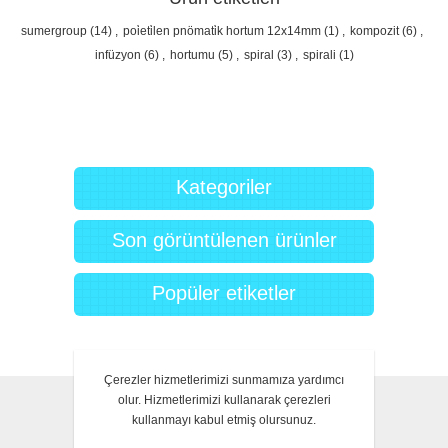
sumergroup
(14)
,
poi̇eti̇len pnömati̇k hortum 12x14mm
(1)
,
kompozit
(6)
,
infüzyon
(6)
,
hortumu
(5)
,
spiral
(3)
,
spirali
(1)
Kategoriler
Son görüntülenen ürünler
Popüler etiketler
Çerezler hizmetlerimizi sunmamıza yardımcı
olur. Hizmetlerimizi kullanarak çerezleri
HAKKIMIZDA
kullanmayı kabul etmiş olursunuz.