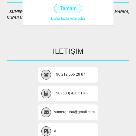
Tamam
SUMER ŞİRKETLER GRUBU (SUMERGROUP) TESCİLLİ MARKA,
KURULUŞUNA AİT VEB ALANIDIR
Daha fazla bilgi edin
İLETİŞİM
+90 212 565 28 87
+90 (533) 426 51 46
sumergrubu@gmail.com
#