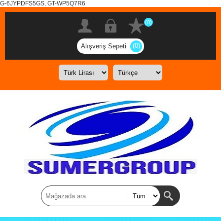
G-6JYPDFS5GS, GT-WP5Q7R6
(0)
(0)
Alışveriş Sepeti