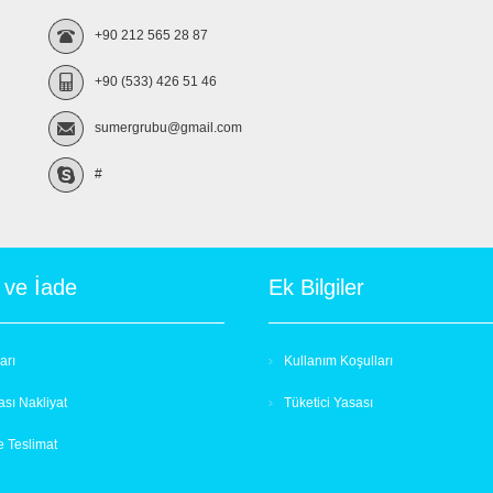
+90 212 565 28 87
+90 (533) 426 51 46
sumergrubu@gmail.com
#
 ve İade
Ek Bilgiler
arı
Kullanım Koşulları
ası Nakliyat
Tüketici Yasası
 Teslimat