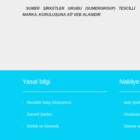
SUMER ŞİRKETLER GRUBU (SUMERGROUP) TESCİLLİ
MARKA, KURULUŞUNA AİT VEB ALANIDIR
Yasal bilgi
Nakliye
Mesafeli Satış Sözleşmesi
İade Şartl
Garanti Şartları
Uluslarar
Gizlilik ve Güvenlik
Ödeme ve