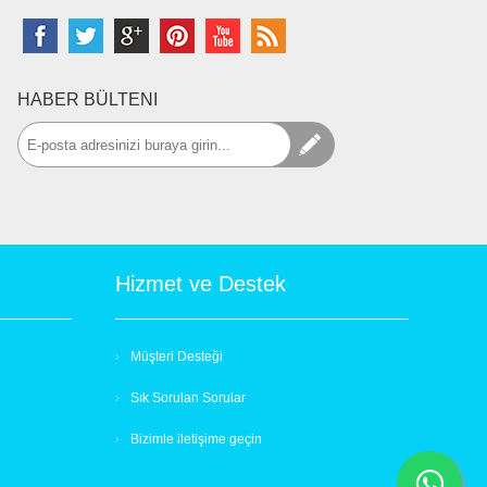
HABER BÜLTENI
Hizmet ve Destek
Müşteri Desteği
Sık Sorulan Sorular
Bizimle iletişime geçin