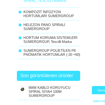
SPİRAL, TESCILLI MARKA
KOMPOZİT İNFÜZYON
HORTUMLARI SUMERGROUP
HELEZON PANO SPİRALİ
SUMERGROUP
HORTUM KORUMA SİSTEMLERİ
SUMERGROUP, Tescilli Marka
SUMERGROUP POLİETİLEN PE
PNÖMATİK HORTUMLAR (-20 +60)
Son görüntülenen ürünler
6MM KABLO KORUYUCU
Gene
SPİRAL SİYAH 100M
SUMERGROUP
6MM KA