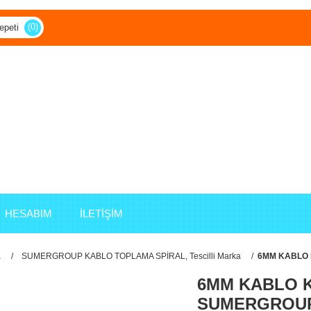
(0)
epeti
HESABIM
İLETİŞİM
a
/
SUMERGROUP KABLO TOPLAMA SPİRAL, Tescilli Marka
/
6MM KABLO 
6MM KABLO K
SUMERGROU