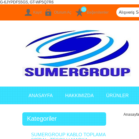
G-6JYPDFS5GS, GT-WP5Q7R6
(0)
Alışveriş S
Kayıt
Oturum Aç
Beğenilenler
ANASAYFA
HAKKIMIZDA
ÜRÜNLER
Anasayf
Kategoriler
SUMERGROUP KABLO TOPLAMA