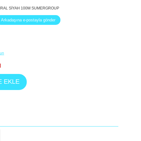
İRAL SİYAH 100M SUMERGROUP
lun
l