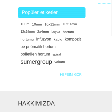
Popüler etiketler
100m
10mm
10x12mm
10x14mm
12x16mm
2x4mm
beyaz
hortum
infüzyon
kompozit
hortumu
kablo
pe pnömatik hortum
polietilen hortum
spiral
sumergroup
vakum
HEPSINI GÖR
HAKKIMIZDA