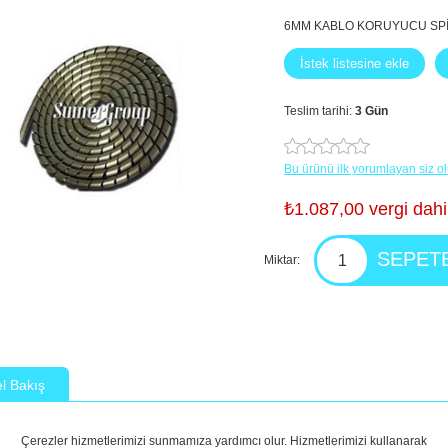
6MM KABLO KORUYUCU SP
Teslim tarihi:
3 Gün
Bu ürünü ilk yorumlayan siz o
₺1.087,00 vergi dahi
Miktar:
l Bakış
BLO KORUYUCU SPİRAL SİYAH 100M SUMERGROUP
Çerezler hizmetlerimizi sunmamıza yardımcı olur. Hizmetlerimizi kullanarak